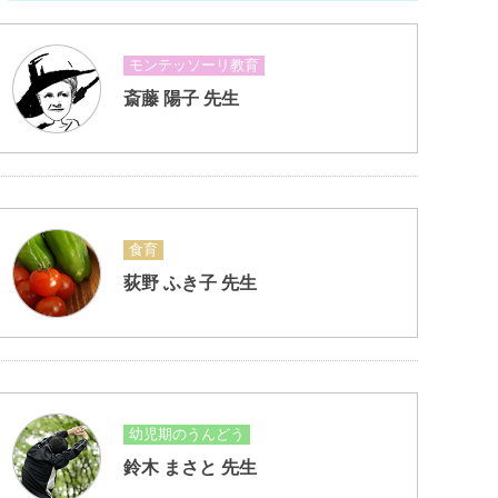
モンテッソーリ教育
斎藤 陽子 先生
食育
荻野 ふき子 先生
幼児期のうんどう
鈴木 まさと 先生