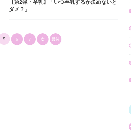
【第2弾・卒乳】「いつ卒乳するか決めないと
ダメ？」
5
6
7
次
最後