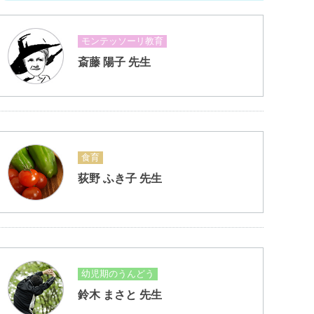
モンテッソーリ教育
斎藤 陽子 先生
食育
荻野 ふき子 先生
幼児期のうんどう
鈴木 まさと 先生