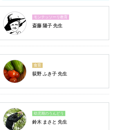
モンテッソーリ教育
斎藤 陽子 先生
食育
荻野 ふき子 先生
幼児期のうんどう
鈴木 まさと 先生